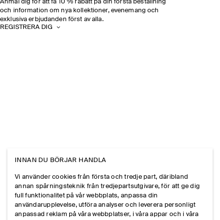
Anmäl dig för att få 10 % rabatt på din första beställning
och information om nya kollektioner, evenemang och
exklusiva erbjudanden först av alla.
REGISTRERA DIG
INNAN DU BÖRJAR HANDLA
Vi använder cookies från första och tredje part, däribland
annan spårningsteknik från tredjepartsutgivare, för att ge dig
full funktionalitet på vår webbplats, anpassa din
användarupplevelse, utföra analyser och leverera personligt
anpassad reklam på våra webbplatser, i våra appar och i våra