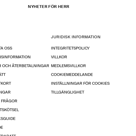
NYHETER FÖR HERR
JURIDISK INFORMATION
A OSS
INTEGRITETSPOLICY
NSINFORMATION
VILLKOR
R OCH ÅTERBETALNINGAR
MEDLEMSVILLKOR
ÄTT
COOKIEMEDDELANDE
TKORT
INSTÄLLNINGAR FÖR COOKIES
INGAR
TILLGÄNGLIGHET
A FRÅGOR
TSKÖTSEL
KSGUIDE
DE