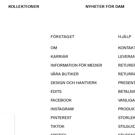
KOLLEKTIONER
NYHETER FÖR DAM
FÖRETAGET
HJÄLP
OM
KONTAKT
KARRIÄR
LEVERA
INFORMATION FÖR MEDIER
RETURE
VÅRA BUTIKER
RETURR
DESIGN OCH HANTVERK
PRESEN
EDITS
BETALN
FACEBOOK
VANLIG
INSTAGRAM
PRODUK
PINTEREST
STORLE
TIKTOK
STILGUI