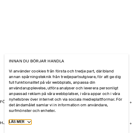
INNAN DU BÖRJAR HANDLA
Vi använder cookies från första och tredje part, däribland
annan spårningsteknik från tredjepartsutgivare, för att ge dig
full funktionalitet på vår webbplats, anpassa din
användarupplevelse, utföra analyser och leverera personligt
anpassad reklam på våra webbplatser, i våra appar och i våra
nyhetsbrev över internet och via sociala medieplattformar. För
FÖRETAGET
det ändamålet samlar vi in information om användare,
surfmönster och enheter.
Toggle more cookie information
LÄS MER
HJÄLP