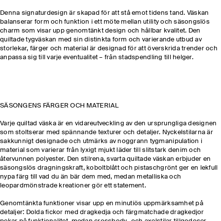
Denna signaturdesign är skapad för att stå emot tidens tand. Väskan
balanserar form och funktion i ett möte mellan utility och säsongslös
charm som visar upp genomtänkt design och hållbar kvalitet. Den
quiltade tygväskan med sin distinkta form och varierande utbud av
storlekar, färger och material är designad för att överskrida trender och
anpassa sig till varje eventualitet – från stadspendling till helger.
SÄSONGENS FÄRGER OCH MATERIAL
Varje quiltad väska är en vidareutveckling av den ursprungliga designen
som stoltserar med spännande texturer och detaljer. Nyckelstilarna är
sakkunnigt designade och utmärks av noggrann tygmanipulation i
material som varierar från lyxigt mjukt läder till slitstark denim och
återvunnen polyester. Den stilrena, svarta quiltade väskan erbjuder en
säsongslös dragningskraft, koboltblått och pistaschgrönt ger en lekfull
nypa färg till vad du än bär dem med, medan metalliska och
leopardmönstrade kreationer gör ett statement.
Genomtänkta funktioner visar upp en minutiös uppmärksamhet på
detaljer: Dolda fickor med dragkedja och färgmatchade dragkedjor