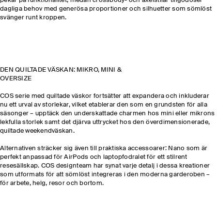
pekar på funktionalitet, medan crossbody- och axelstilar tillgodoser
dagliga behov med generösa proportioner och silhuetter som sömlöst
svänger runt kroppen.
DEN QUILTADE VÄSKAN: MIKRO, MINI &
OVERSIZE
COS serie med quiltade väskor fortsätter att expandera och inkluderar
nu ett urval av storlekar, vilket etablerar den som en grundsten för alla
säsonger – upptäck den underskattade charmen hos mini eller mikrons
lekfulla storlek samt det djärva uttrycket hos den överdimensionerade,
quiltade weekendväskan.
Alternativen sträcker sig även till praktiska accessoarer: Nano som är
perfekt anpassad för AirPods och laptopfodralet för ett stilrent
resesällskap. COS designteam har synat varje detalj i dessa kreationer
som utformats för att sömlöst integreras i den moderna garderoben –
för arbete, helg, resor och bortom.