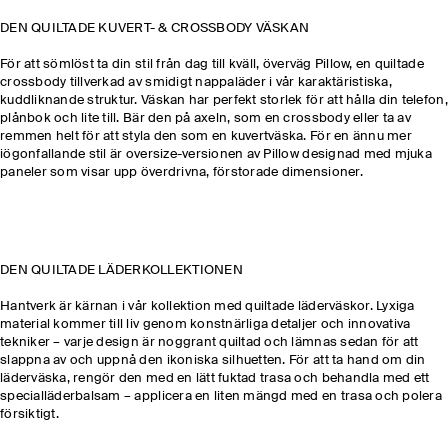
DEN QUILTADE KUVERT- & CROSSBODY VÄSKAN
För att sömlöst ta din stil från dag till kväll, överväg Pillow, en quiltade
crossbody tillverkad av smidigt nappaläder i vår karaktäristiska,
kuddliknande struktur. Väskan har perfekt storlek för att hålla din telefon,
plånbok och lite till. Bär den på axeln, som en crossbody eller ta av
remmen helt för att styla den som en kuvertväska. För en ännu mer
iögonfallande stil är oversize-versionen av Pillow designad med mjuka
paneler som visar upp överdrivna, förstorade dimensioner.
DEN QUILTADE LÄDERKOLLEKTIONEN
Hantverk är kärnan i vår kollektion med quiltade läderväskor. Lyxiga
material kommer till liv genom konstnärliga detaljer och innovativa
tekniker – varje design är noggrant quiltad och lämnas sedan för att
slappna av och uppnå den ikoniska silhuetten. För att ta hand om din
läderväska, rengör den med en lätt fuktad trasa och behandla med ett
specialläderbalsam – applicera en liten mängd med en trasa och polera
försiktigt.