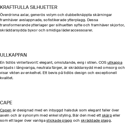
KRAFTFULLA SILHUETTER
Överdrivna axlar, generös volym och dubbelknäppta skärningar
framhäver avslappnade, sofistikerade ytterplagg. Dessa
transformerande ytterlager ger silhuetten syfte och framhäver skjortor,
skräddarsydda byxor och smidiga läderaccessoarer.
ULLKAPPAN
En tidlös vinterfavorit: elegant, omslutande, evig i stilen. COS
ullkappa
erbjuds i långvariga, neutrala färger, är skräddarsydd med omsorg och
visar vikten av enkelhet. Ett bevis på tidlös design och exceptionell
kvalitet.
CAPE
Capen
är designad med en inbyggd halsduk som elegant faller över
axeln och är synonym med enkel styling. Bär den med ett
skärp
eller
som ett lager över vanliga
stickade plagg
och
skräddade plagg
.