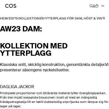
HEM
/
EDITS
/
KOLLEKTIONER
/
YTTERPLAGG FÖR DAM, HÖST & VINTER
AW23 DAM:
KOLLEKTION MED
YTTERPLAGG
Klassiska snitt, skicklig konstruktion, genomtänkta detaljer.Vi
presenterar säsongens nyckelsiluetter.
DAGLIGA JACKOR
Finslipade proportioner och åtråvärda material lyfter övergångsjackan.
Från den mjukt svepande blousonen i kokt ull med en mångsidig
tvåvägsdragkedja till en taktil dubbelsidig skjortjacka som lämpar sig för
lager på lager.