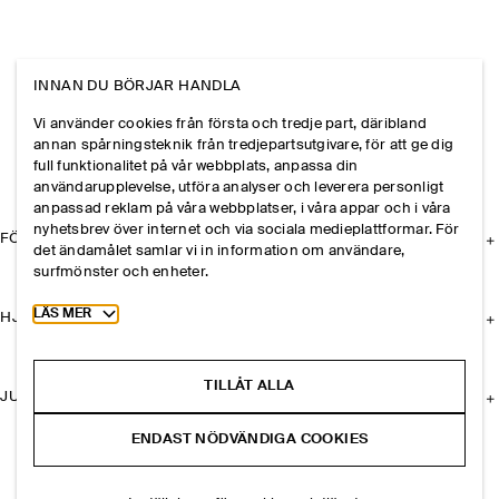
INNAN DU BÖRJAR HANDLA
Vi använder cookies från första och tredje part, däribland
annan spårningsteknik från tredjepartsutgivare, för att ge dig
full funktionalitet på vår webbplats, anpassa din
användarupplevelse, utföra analyser och leverera personligt
anpassad reklam på våra webbplatser, i våra appar och i våra
nyhetsbrev över internet och via sociala medieplattformar. För
FÖRETAGET
det ändamålet samlar vi in information om användare,
surfmönster och enheter.
Toggle more cookie information
LÄS MER
HJÄLP
TILLÅT ALLA
JURIDISK INFORMATION
ENDAST NÖDVÄNDIGA COOKIES