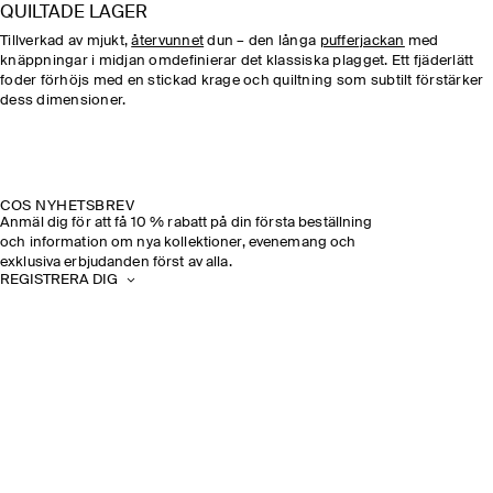
QUILTADE LAGER
Tillverkad av mjukt,
återvunnet
dun – den långa
pufferjackan
med
knäppningar i midjan omdefinierar det klassiska plagget. Ett fjäderlätt
foder förhöjs med en stickad krage och quiltning som subtilt förstärker
dess dimensioner.
COS NYHETSBREV
Anmäl dig för att få 10 % rabatt på din första beställning
och information om nya kollektioner, evenemang och
exklusiva erbjudanden först av alla.
REGISTRERA DIG