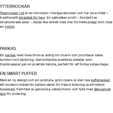
YTTERROCKAR
Överrocken i ull
är en hörnsten i höstgarderoben och har sina rötter i
traditionellt
skräddat för herr
. En självsäker profil – förstärkt av
strukturerade axlar – stylas lika enkelt med mer formella plagg som med
en
t-shirt
.
PARKAS
En
parkas
med huva förlorar aldrig sin charm och prioriterar både
komfort och täckning. Genomtänkta praktiska detaljer som
tryckknappar ger en praktisk känsla, perfekt för att trotsa kyliga dagar.
EN SMART PUFFER
Med en ny design och en jordnära, grön nyans är den nya
pufferjackan
ett modernt måste för kallare väder. En fräsch tolkning av ett tidlöst
basplagg, framhävt av generösa, välvda fickor och fylld med
återvunnet
dun
för isolering.