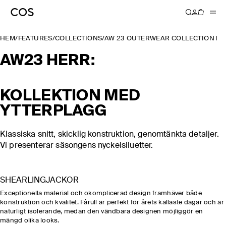
HEM
/
FEATURES
/
COLLECTIONS
/
AW 23 OUTERWEAR COLLECTION M
AW23 HERR:
KOLLEKTION MED
YTTERPLAGG
Klassiska snitt, skicklig konstruktion, genomtänkta detaljer.
Vi presenterar säsongens nyckelsiluetter.
SHEARLINGJACKOR
Exceptionella material och okomplicerad design framhäver både
konstruktion och kvalitet. Fårull är perfekt för årets kallaste dagar och är
naturligt isolerande, medan den vändbara designen möjliggör en
mängd olika looks.