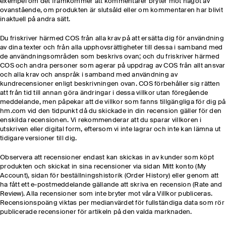
exempel om det framkommer att kommentarer bryter mot något av
ovanstående, om produkten är slutsåld eller om kommentaren har blivit
inaktuell på andra sätt.
Du friskriver härmed COS från alla krav på att ersätta dig för användning
av dina texter och från alla upphovsrättigheter till dessa i samband med
de användningsområden som beskrivs ovan; och du friskriver härmed
COS och andra personer som agerar på uppdrag av COS från allt ansvar
och alla krav och anspråk i samband med användning av
kundrecensioner enligt beskrivningen ovan. COS förbehåller sig rätten
att från tid till annan göra ändringar i dessa villkor utan föregående
meddelande, men påpekar att de villkor som fanns tillgängliga för dig på
hm.com vid den tidpunkt då du skickade in din recension gäller för den
enskilda recensionen. Vi rekommenderar att du sparar villkoren i
utskriven eller digital form, eftersom vi inte lagrar och inte kan lämna ut
tidigare versioner till dig.
Observera att recensioner endast kan skickas in av kunder som köpt
produkten och skickat in sina recensioner via sidan Mitt konto (My
Account), sidan för beställningshistorik (Order History) eller genom att
ha fått ett e-postmeddelande gällande att skriva en recension (Rate and
Review). Alla recensioner som inte bryter mot våra Villkor publiceras.
Recensionspoäng viktas per medianvärdet för fullständiga data som rör
publicerade recensioner för artikeln på den valda marknaden.