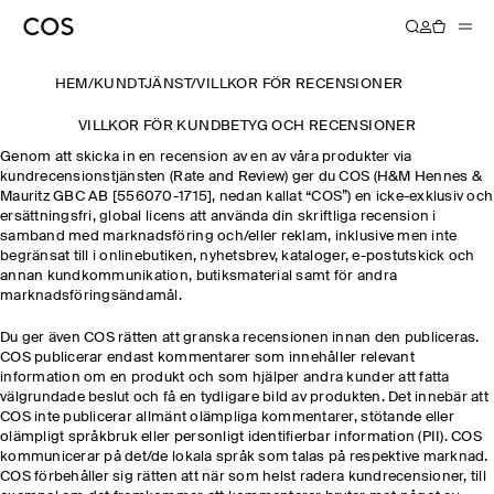
HEM
/
KUNDTJÄNST
/
VILLKOR FÖR RECENSIONER
VILLKOR FÖR KUNDBETYG OCH RECENSIONER
Genom att skicka in en recension av en av våra produkter via
kundrecensionstjänsten (Rate and Review) ger du COS (H&M Hennes &
Mauritz GBC AB [556070-1715], nedan kallat “COS”) en icke-exklusiv och
ersättningsfri, global licens att använda din skriftliga recension i
samband med marknadsföring och/eller reklam, inklusive men inte
begränsat till i onlinebutiken, nyhetsbrev, kataloger, e-postutskick och
annan kundkommunikation, butiksmaterial samt för andra
marknadsföringsändamål.
Du ger även COS rätten att granska recensionen innan den publiceras.
COS publicerar endast kommentarer som innehåller relevant
information om en produkt och som hjälper andra kunder att fatta
välgrundade beslut och få en tydligare bild av produkten. Det innebär att
COS inte publicerar allmänt olämpliga kommentarer, stötande eller
olämpligt språkbruk eller personligt identifierbar information (PII). COS
kommunicerar på det/de lokala språk som talas på respektive marknad.
COS förbehåller sig rätten att när som helst radera kundrecensioner, till