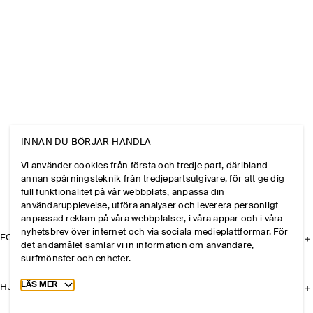
INNAN DU BÖRJAR HANDLA
Vi använder cookies från första och tredje part, däribland
annan spårningsteknik från tredjepartsutgivare, för att ge dig
full funktionalitet på vår webbplats, anpassa din
användarupplevelse, utföra analyser och leverera personligt
anpassad reklam på våra webbplatser, i våra appar och i våra
nyhetsbrev över internet och via sociala medieplattformar. För
FÖRETAGET
det ändamålet samlar vi in information om användare,
surfmönster och enheter.
Toggle more cookie information
LÄS MER
HJÄLP