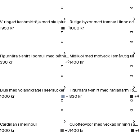
V-ringad kashmirtröja med skulptural ärm
Rutiga byxor med fransar i linne och bomull
1950 kr
1000 kr
+
1
V-ringad kashmirtröja med skulptural ärm
Rutiga byxor med fransar i lin
Figurnära t-shirt i bomull med båthalsringning
Midikjol med motveck i smårutig ull
330 kr
1400 kr
+
2
Figurnära t-shirt i bomull med båthalsringning
Midikjol med motveck i småruti
Blus med volangkrage i seersucker
Figurnära t-shirt med raglanärm i bomullsjersey
1000 kr
330 kr
+
1
+
4
Blus med volangkrage i seersucker
Figurnära t-shirt med raglanär
Cardigan i merinoull
Culottebyxor med veckad linning i ullblandning
1000 kr
1400 kr
+
5
+
1
Cardigan i merinoull
Culottebyxor med veckad linnin