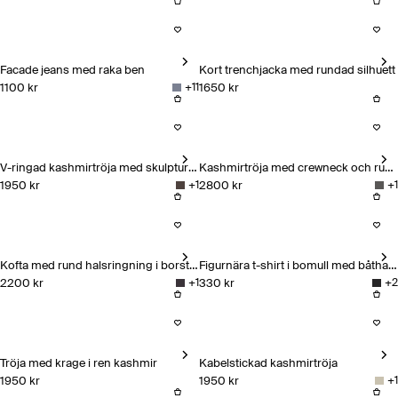
Kofta med rund halsringning i borstad kashmir
Kabelstickad t-shirt i kashmir
Facade jeans med raka ben
Kort trenchjacka med rundad silhuett
1100 kr
1650 kr
+
11
Facade jeans med raka ben
Kort trenchjacka med rundad s
V-ringad kashmirtröja med skulptural ärm
Kashmirtröja med crewneck och rundad silhuett
1950 kr
2800 kr
+
1
+
1
V-ringad kashmirtröja med skulptural ärm
Kashmirtröja med crewneck oc
Kofta med rund halsringning i borstad kashmir
Figurnära t-shirt i bomull med båthalsringning
2200 kr
330 kr
+
1
+
2
Kofta med rund halsringning i borstad kashmir
Figurnära t-shirt i bomull med 
Tröja med krage i ren kashmir
Kabelstickad kashmirtröja
1950 kr
1950 kr
+
1
Tröja med krage i ren kashmir
Kabelstickad kashmirtröja