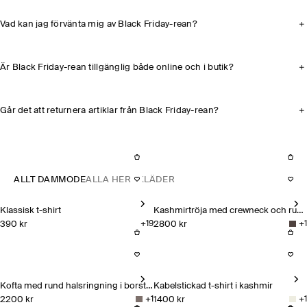
Vad kan jag förvänta mig av Black Friday-rean?
Är Black Friday-rean tillgänglig både online och i butik?
Går det att returnera artiklar från Black Friday-rean?
ALLT DAMMODE
ALLA HERRKLÄDER
Klassisk t-shirt
Kashmirtröja med crewneck och rundad silhuett
390 kr
2800 kr
+
19
+
1
Klassisk t-shirt
Kashmirtröja med crewneck oc
Kofta med rund halsringning i borstad kashmir
Kabelstickad t-shirt i kashmir
2200 kr
1400 kr
+
1
+
1