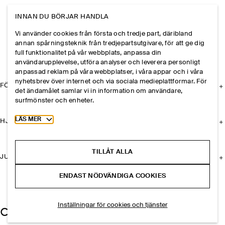
INNAN DU BÖRJAR HANDLA
Vi använder cookies från första och tredje part, däribland
annan spårningsteknik från tredjepartsutgivare, för att ge dig
full funktionalitet på vår webbplats, anpassa din
användarupplevelse, utföra analyser och leverera personligt
anpassad reklam på våra webbplatser, i våra appar och i våra
nyhetsbrev över internet och via sociala medieplattformar. För
FÖRETAGET
det ändamålet samlar vi in information om användare,
surfmönster och enheter.
Toggle more cookie information
LÄS MER
HJÄLP
TILLÅT ALLA
JURIDISK INFORMATION
ENDAST NÖDVÄNDIGA COOKIES
Inställningar för cookies och tjänster