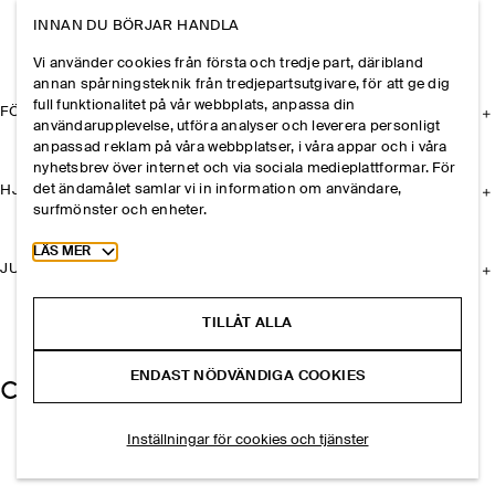
INNAN DU BÖRJAR HANDLA
Vi använder cookies från första och tredje part, däribland
annan spårningsteknik från tredjepartsutgivare, för att ge dig
full funktionalitet på vår webbplats, anpassa din
FÖRETAGET
användarupplevelse, utföra analyser och leverera personligt
anpassad reklam på våra webbplatser, i våra appar och i våra
nyhetsbrev över internet och via sociala medieplattformar. För
det ändamålet samlar vi in information om användare,
HJÄLP
surfmönster och enheter.
Toggle more cookie information
LÄS MER
JURIDISK INFORMATION
TILLÅT ALLA
ENDAST NÖDVÄNDIGA COOKIES
Inställningar för cookies och tjänster