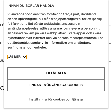
INNAN DU BÖRJAR HANDLA
Vi använder cookies från första och tredje part, däribland
annan spårningsteknik från tredjepartsutgivare, för att ge dig
full funktionalitet på vår webbplats, anpassa din
FÖRETAGET
användarupplevelse, utföra analyser och leverera personligt
anpassad reklam på våra webbplatser, i våra appar och i våra
nyhetsbrev över internet och via sociala medieplattformar. För
det ändamålet samlar vi in information om användare,
HJÄLP
surfmönster och enheter.
Toggle more cookie information
LÄS MER
JURIDISK INFORMATION
TILLÅT ALLA
ENDAST NÖDVÄNDIGA COOKIES
Inställningar för cookies och tjänster