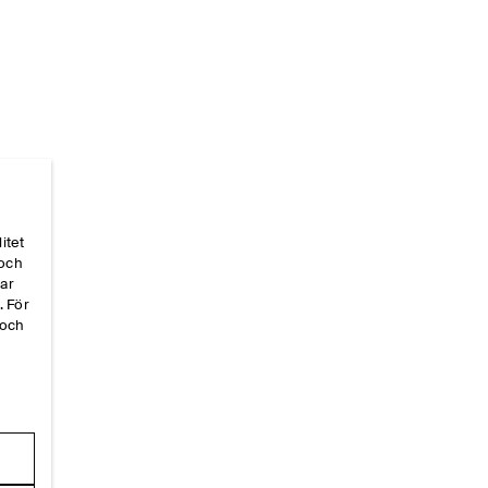
itet
 och
Hem
/
_sizeguides
/
Alpha-Size-Guides
/
Damskor
par
. För
 och