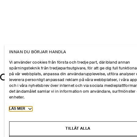
INNAN DU BÖRJAR HANDLA
Vi använder cookies från första och tredje part, däribland annan
spårningsteknik från tredjepartsutgivare, för att ge dig full funktional
på vår webbplats, anpassa din användarupplevelse, utföra analyser
leverera personligt anpassad reklam på våra webbplatser, i våra ap
och i våra nyhetsbrev över internet och via sociala medieplattformar
det ändamålet samlar vi in information om användare, surfmönster
enheter.
Toggle more cookie information
LÄS MER
TILLÅT ALLA