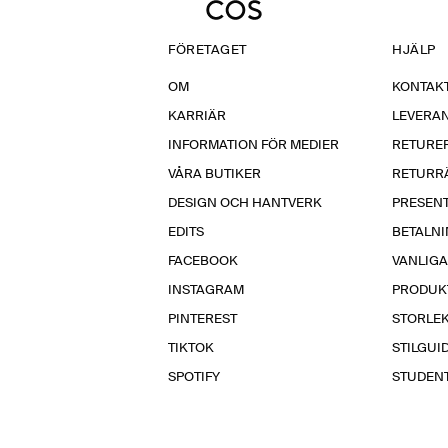
FÖRETAGET
HJÄLP
OM
KONTAKT
KARRIÄR
LEVERA
INFORMATION FÖR MEDIER
RETURE
VÅRA BUTIKER
RETURR
DESIGN OCH HANTVERK
PRESEN
EDITS
BETALN
FACEBOOK
VANLIG
INSTAGRAM
PRODUK
PINTEREST
STORLE
TIKTOK
STILGUI
SPOTIFY
STUDEN