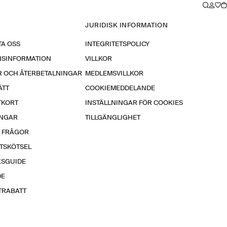
JURIDISK INFORMATION
A OSS
INTEGRITETSPOLICY
NSINFORMATION
VILLKOR
R OCH ÅTERBETALNINGAR
MEDLEMSVILLKOR
ÄTT
COOKIEMEDDELANDE
TKORT
INSTÄLLNINGAR FÖR COOKIES
INGAR
TILLGÄNGLIGHET
A FRÅGOR
TSKÖTSEL
KSGUIDE
DE
TRABATT