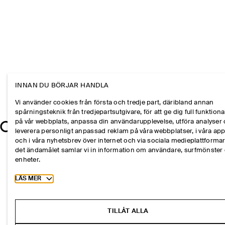
INNAN DU BÖRJAR HANDLA
Vi använder cookies från första och tredje part, däribland annan
spårningsteknik från tredjepartsutgivare, för att ge dig full funktional
på vår webbplats, anpassa din användarupplevelse, utföra analyser
leverera personligt anpassad reklam på våra webbplatser, i våra ap
och i våra nyhetsbrev över internet och via sociala medieplattformar
det ändamålet samlar vi in information om användare, surfmönster
enheter.
Toggle more cookie information
LÄS MER
TILLÅT ALLA