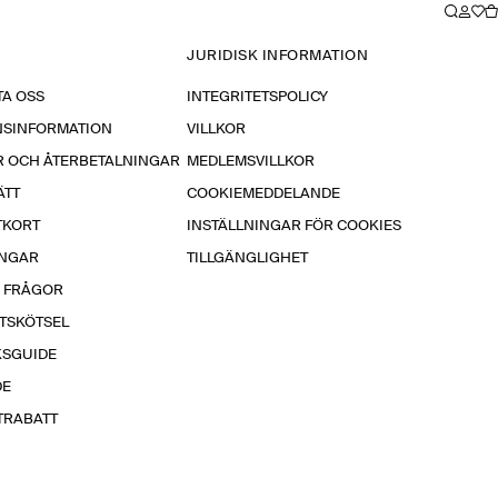
JURIDISK INFORMATION
A OSS
INTEGRITETSPOLICY
NSINFORMATION
VILLKOR
R OCH ÅTERBETALNINGAR
MEDLEMSVILLKOR
ÄTT
COOKIEMEDDELANDE
TKORT
INSTÄLLNINGAR FÖR COOKIES
INGAR
TILLGÄNGLIGHET
A FRÅGOR
TSKÖTSEL
KSGUIDE
DE
TRABATT