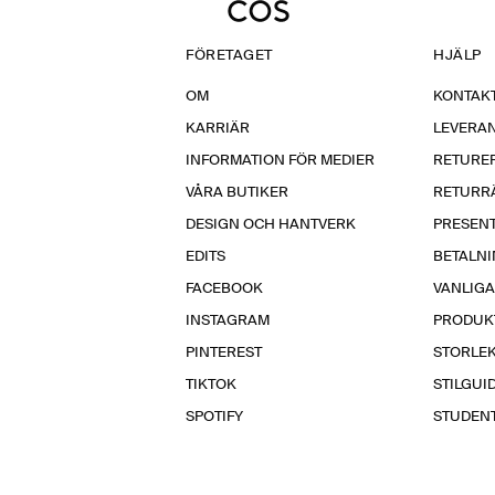
FÖRETAGET
HJÄLP
OM
KONTAKT
KARRIÄR
LEVERA
INFORMATION FÖR MEDIER
RETURE
VÅRA BUTIKER
RETURR
DESIGN OCH HANTVERK
PRESEN
EDITS
BETALN
FACEBOOK
VANLIG
INSTAGRAM
PRODUK
PINTEREST
STORLE
TIKTOK
STILGUI
SPOTIFY
STUDEN