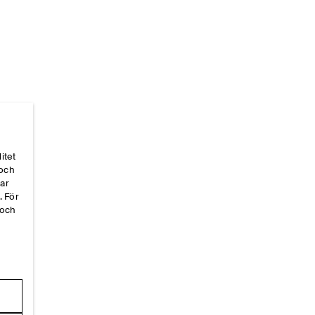
itet
 och
Hem
/
Storleksguider
/
Alpha-Size-Guides
/
Dam BH Ba
par
. För
 och