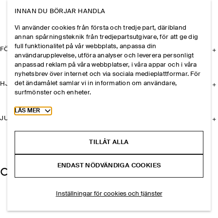
INNAN DU BÖRJAR HANDLA
Vi använder cookies från första och tredje part, däribland
annan spårningsteknik från tredjepartsutgivare, för att ge dig
full funktionalitet på vår webbplats, anpassa din
FÖRETAGET
användarupplevelse, utföra analyser och leverera personligt
anpassad reklam på våra webbplatser, i våra appar och i våra
nyhetsbrev över internet och via sociala medieplattformar. För
det ändamålet samlar vi in information om användare,
HJÄLP
surfmönster och enheter.
Toggle more cookie information
LÄS MER
JURIDISK INFORMATION
TILLÅT ALLA
ENDAST NÖDVÄNDIGA COOKIES
Inställningar för cookies och tjänster