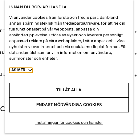
INNAN DU BÖRJAR HANDLA
Vi använder cookies från första och tredje part, däribland
annan spårningsteknik från tredjepartsutgivare, för att ge dig
full funktionalitet på vår webbplats, anpassa din
FÖRETAGET
användarupplevelse, utföra analyser och leverera personligt
anpassad reklam på våra webbplatser, i våra appar och i våra
nyhetsbrev över internet och via sociala medieplattformar. För
det ändamålet samlar vi in information om användare,
HJÄLP
surfmönster och enheter.
Toggle more cookie information
LÄS MER
JURIDISK INFORMATION
TILLÅT ALLA
ENDAST NÖDVÄNDIGA COOKIES
Inställningar för cookies och tjänster