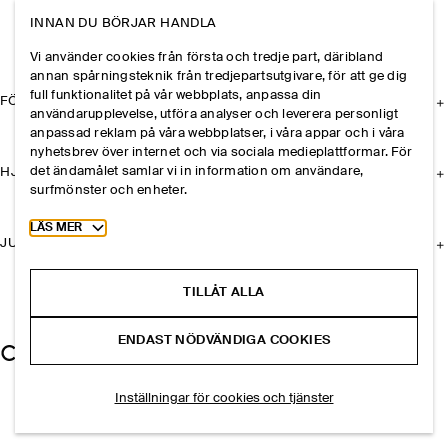
INNAN DU BÖRJAR HANDLA
Vi använder cookies från första och tredje part, däribland
annan spårningsteknik från tredjepartsutgivare, för att ge dig
full funktionalitet på vår webbplats, anpassa din
FÖRETAGET
användarupplevelse, utföra analyser och leverera personligt
anpassad reklam på våra webbplatser, i våra appar och i våra
nyhetsbrev över internet och via sociala medieplattformar. För
det ändamålet samlar vi in information om användare,
HJÄLP
surfmönster och enheter.
Toggle more cookie information
LÄS MER
JURIDISK INFORMATION
TILLÅT ALLA
ENDAST NÖDVÄNDIGA COOKIES
Inställningar för cookies och tjänster