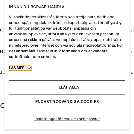
INNAN DU BÖRJAR HANDLA
Vi använder cookies från första och tredje part, däribland
annan spårningsteknik från tredjepartsutgivare, för att ge dig
full funktionalitet på vår webbplats, anpassa din
FÖRETAGET
användarupplevelse, utföra analyser och leverera personligt
anpassad reklam på våra webbplatser, i våra appar och i våra
nyhetsbrev över internet och via sociala medieplattformar. För
det ändamålet samlar vi in information om användare,
HJÄLP
surfmönster och enheter.
Toggle more cookie information
LÄS MER
JURIDISK INFORMATION
TILLÅT ALLA
ENDAST NÖDVÄNDIGA COOKIES
Inställningar för cookies och tjänster