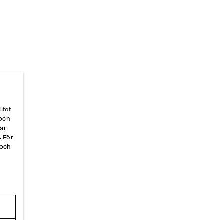
itet
 och
Hem
/
_looks
/
Ss26 Runway Looks
/
Ss26look13
par
. För
 och