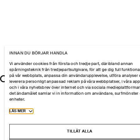
INNAN DU BÖRJAR HANDLA
Vi använder cookies från första och tredje part, däribland annan
spårningsteknik från tredjepartsutgivare, för att ge dig full funktional
på vår webbplats, anpassa din användarupplevelse, utföra analyser
leverera personligt anpassad reklam på våra webbplatser, i våra ap
och i våra nyhetsbrev över internet och via sociala medieplattformar
det ändamålet samlar vi in information om användare, surfmönster
enheter.
Toggle more cookie information
LÄS MER
TILLÅT ALLA