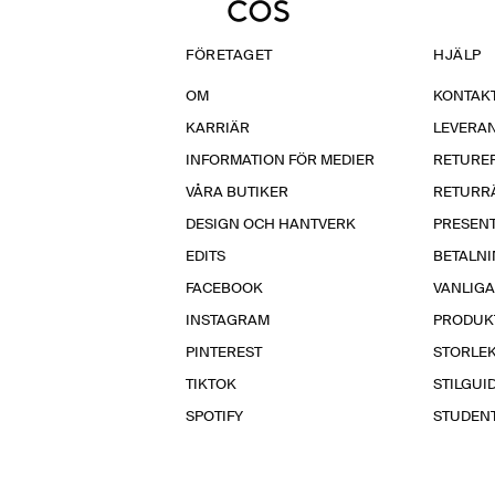
FÖRETAGET
HJÄLP
OM
KONTAKT
KARRIÄR
LEVERA
INFORMATION FÖR MEDIER
RETURE
VÅRA BUTIKER
RETURR
DESIGN OCH HANTVERK
PRESEN
EDITS
BETALN
FACEBOOK
VANLIG
INSTAGRAM
PRODUK
PINTEREST
STORLE
TIKTOK
STILGUI
SPOTIFY
STUDEN