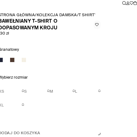
STRONA GŁÓWNA
/
KOLEKCJA DAMSKA
/
T SHIRTY I KOSZULKI BEZ 
BAWEŁNIANY T-SHIRT O
DOPASOWANYM KROJU
130 zł
Granatowy
Wybierz rozmiar
XS
S
M
L
XL
DODAJ DO KOSZYKA