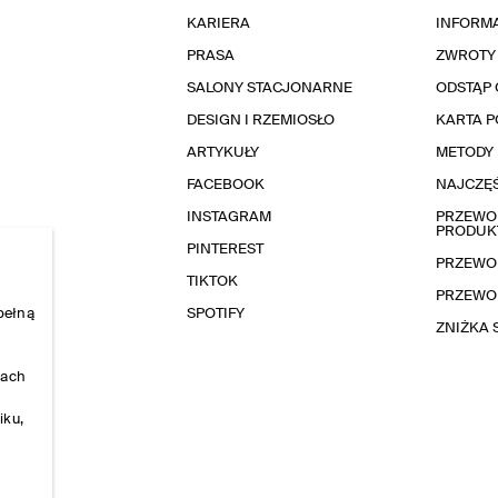
KARIERA
INFORMA
PRASA
ZWROTY
SALONY STACJONARNE
ODSTĄP 
DESIGN I RZEMIOSŁO
KARTA 
ARTYKUŁY
METODY 
FACEBOOK
NAJCZĘŚ
INSTAGRAM
PRZEWOD
PRODUK
PINTEREST
PRZEWO
TIKTOK
PRZEWO
pełną
SPOTIFY
ZNIŻKA
nach
iku,