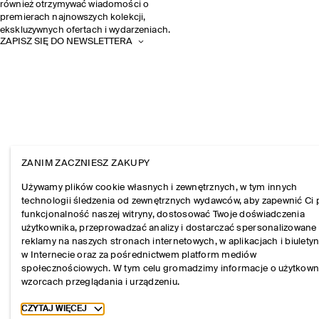
również otrzymywać wiadomości o
premierach najnowszych kolekcji,
ekskluzywnych ofertach i wydarzeniach.
ZAPISZ SIĘ DO NEWSLETTERA
ZANIM ZACZNIESZ ZAKUPY
Używamy plików cookie własnych i zewnętrznych, w tym innych
technologii śledzenia od zewnętrznych wydawców, aby zapewnić Ci 
funkcjonalność naszej witryny, dostosować Twoje doświadczenia
użytkownika, przeprowadzać analizy i dostarczać spersonalizowane
reklamy na naszych stronach internetowych, w aplikacjach i biulety
w Internecie oraz za pośrednictwem platform mediów
społecznościowych. W tym celu gromadzimy informacje o użytkown
wzorcach przeglądania i urządzeniu.
Toggle more cookie information
CZYTAJ WIĘCEJ