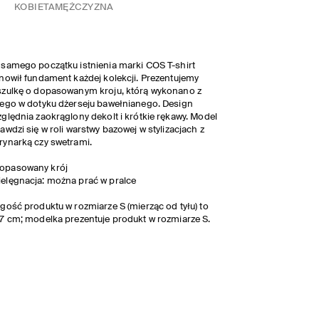
KOBIETA
MĘŻCZYZNA
samego początku istnienia marki COS T-shirt
nowił fundament każdej kolekcji. Prezentujemy
zulkę o dopasowanym kroju, którą wykonano z
ego w dotyku dżerseju bawełnianego. Design
ględnia zaokrąglony dekolt i krótkie rękawy. Model
awdzi się w roli warstwy bazowej w stylizacjach z
ynarką czy swetrami.
opasowany krój
ielęgnacja: można prać w pralce
gość produktu w rozmiarze S (mierząc od tyłu) to
7 cm; modelka prezentuje produkt w rozmiarze S.