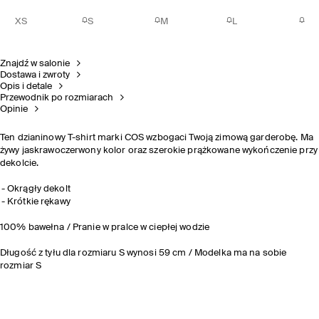
XS
S
M
L
Znajdź w salonie
Dostawa i zwroty
Opis i detale
Przewodnik po rozmiarach
Opinie
Ten dzianinowy T-shirt marki COS wzbogaci Twoją zimową garderobę. Ma
żywy jaskrawoczerwony kolor oraz szerokie prążkowane wykończenie przy
dekolcie.
Okrągły dekolt
Krótkie rękawy
100% bawełna / Pranie w pralce w ciepłej wodzie
Długość z tyłu dla rozmiaru S wynosi 59 cm / Modelka ma na sobie
rozmiar S