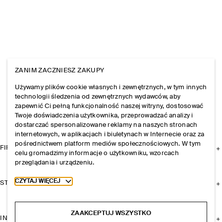
ZANIM ZACZNIESZ ZAKUPY
Używamy plików cookie własnych i zewnętrznych, w tym innych
technologii śledzenia od zewnętrznych wydawców, aby
zapewnić Ci pełną funkcjonalność naszej witryny, dostosować
Twoje doświadczenia użytkownika, przeprowadzać analizy i
dostarczać spersonalizowane reklamy na naszych stronach
internetowych, w aplikacjach i biuletynach w Internecie oraz za
pośrednictwem platform mediów społecznościowych. W tym
FIRMA
celu gromadzimy informacje o użytkowniku, wzorcach
przeglądania i urządzeniu.
Toggle more cookie information
CZYTAJ WIĘCEJ
STREFA KLIENTA
ZAAKCEPTUJ WSZYSTKO
INFORMACJE I REGULAMINY