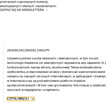
premierach najnowszych kolekcji,
ekskluzywnych ofertach i wydarzeniach.
ZAPISZ SIĘ DO NEWSLETTERA
ZANIM ZACZNIESZ ZAKUPY
Używamy plików cookie własnych i zewnętrznych, w tym innych
technologii śledzenia od zewnętrznych wydawców, aby zapewnić Ci 
funkcjonalność naszej witryny, dostosować Twoje doświadczenia
użytkownika, przeprowadzać analizy i dostarczać spersonalizowane
reklamy na naszych stronach internetowych, w aplikacjach i biulety
w Internecie oraz za pośrednictwem platform mediów
społecznościowych. W tym celu gromadzimy informacje o użytkown
wzorcach przeglądania i urządzeniu.
Toggle more cookie information
CZYTAJ WIĘCEJ