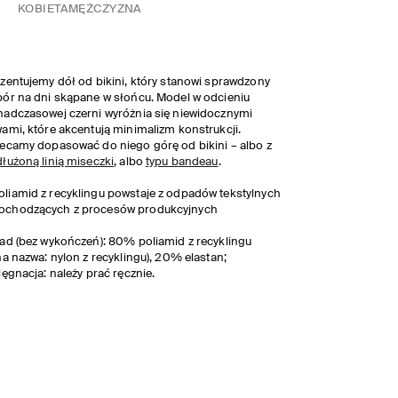
KOBIETA
MĘŻCZYZNA
zentujemy dół od bikini, który stanowi sprawdzony
ór na dni skąpane w słońcu. Model w odcieniu
adczasowej czerni wyróżnia się niewidocznymi
ami, które akcentują minimalizm konstrukcji.
ecamy dopasować do niego górę od bikini – albo z
łużoną linią miseczki
, albo
typu bandeau
.
oliamid z recyklingu powstaje z odpadów tekstylnych
ochodzących z procesów produkcyjnych
ad (bez wykończeń): 80% poliamid z recyklingu
na nazwa: nylon z recyklingu), 20% elastan;
lęgnacja: należy prać ręcznie.