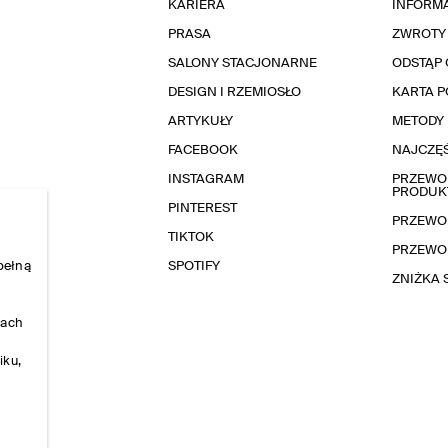
KARIERA
INFORMA
PRASA
ZWROTY
SALONY STACJONARNE
ODSTĄP 
DESIGN I RZEMIOSŁO
KARTA 
ARTYKUŁY
METODY 
FACEBOOK
NAJCZĘŚ
INSTAGRAM
PRZEWOD
PRODUK
PINTEREST
PRZEWO
TIKTOK
PRZEWO
pełną
SPOTIFY
ZNIŻKA
nach
iku,