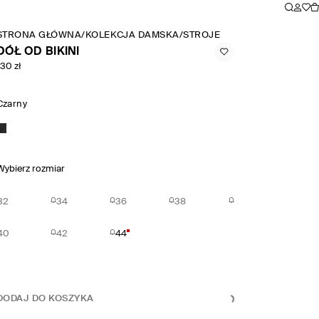
STRONA GŁÓWNA
/
KOLEKCJA DAMSKA
/
STROJE KĄPIELOWE
/
DÓŁ OD
DÓŁ OD BIKINI
130 zł
Czarny
Wybierz rozmiar
32
34
36
38
40
42
44
DODAJ DO KOSZYKA