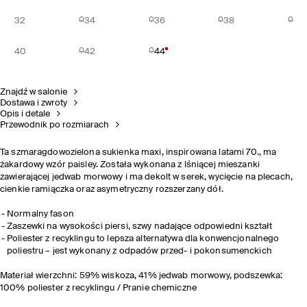
32
34
36
38
40
42
44
Znajdź w salonie
Dostawa i zwroty
Opis i detale
Przewodnik po rozmiarach
Ta szmaragdowozielona sukienka maxi, inspirowana latami 70., ma
żakardowy wzór paisley. Została wykonana z lśniącej mieszanki
zawierającej jedwab morwowy i ma dekolt w serek, wycięcie na plecach,
cienkie ramiączka oraz asymetryczny rozszerzany dół.
Normalny fason
Zaszewki na wysokości piersi, szwy nadające odpowiedni kształt
Poliester z recyklingu to lepsza alternatywa dla konwencjonalnego
poliestru – jest wykonany z odpadów przed- i pokonsumenckich
Materiał wierzchni: 59% wiskoza, 41% jedwab morwowy, podszewka:
100% poliester z recyklingu / Pranie chemiczne