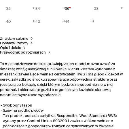
32
34
36
38
40
42
44
Znajdź w salonie
Dostawa i zwroty
Opis i detale
Przewodnik po rozmiarach
To niespodziewane detale sprawiają, że ten model można uznać za
świeższą wersję klasycznej tunikowej sukienki. Została wykonana z
mieszanki zawierającej wełnę z certyfikatem RWS i ma głęboki dekolt w
serek, zakładki po środku zapewniające odpowiednią strukturę oraz
rozcięcia po bokach, dzięki którym będziesz swobodnie się w niej
poruszać. Lakierowane guziki o organicznym kształcie stanowią
natomiast wyszukane wykończenie.
Swobodny fason
Szew na środku pleców
Ten produkt posiada certyfikat Responsible Wool Standard (RWS)
wydany przez Control Union 893290 i zawiera włókna wełniane
pochodzące z gospodarstw rolnych certyfikowanych w zakresie