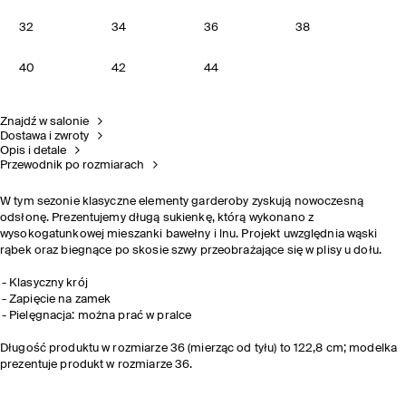
32
34
36
38
40
42
44
Znajdź w salonie
Dostawa i zwroty
Opis i detale
Przewodnik po rozmiarach
W tym sezonie klasyczne elementy garderoby zyskują nowoczesną
odsłonę. Prezentujemy długą sukienkę, którą wykonano z
wysokogatunkowej mieszanki bawełny i lnu. Projekt uwzględnia wąski
rąbek oraz biegnące po skosie szwy przeobrażające się w plisy u dołu.
Klasyczny krój
Zapięcie na zamek
Pielęgnacja: można prać w pralce
Długość produktu w rozmiarze 36 (mierząc od tyłu) to 122,8 cm; modelka
prezentuje produkt w rozmiarze 36.