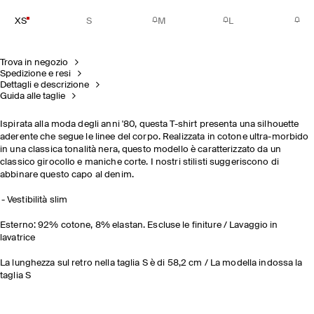
XS
S
M
L
Trova in negozio
Spedizione e resi
Dettagli e descrizione
Guida alle taglie
Ispirata alla moda degli anni '80, questa T-shirt presenta una silhouette
aderente che segue le linee del corpo. Realizzata in cotone ultra-morbido
in una classica tonalità nera, questo modello è caratterizzato da un
classico girocollo e maniche corte. I nostri stilisti suggeriscono di
abbinare questo capo al denim.
Vestibilità slim
Esterno: 92% cotone, 8% elastan. Escluse le finiture / Lavaggio in
lavatrice
La lunghezza sul retro nella taglia S è di 58,2 cm / La modella indossa la
taglia S