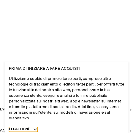
PRIMA DI INIZIARE A FARE ACQUISTI
Utilizziamo cookie di prime e terze parti, comprese altre
tecnologie di tracciamento di editori terze parti, per offrirti tutte
le funzionalità del nostro sito web, personalizzare la tua
esperienza utente, eseguire analisi e fornire pubblicità
personalizzata sui nostri siti web, app e newsletter su Internet
e tramite piattaforme di social media. A tal fine, raccogliamo
L'AZIENDA
informazioni sull'utente, sui modelli di navigazione e sul
dispositivo.
Toggle more cookie information
LEGGI DI PIÙ
ASSISTENZA