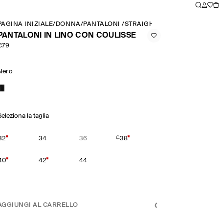
PAGINA INIZIALE
/
DONNA
/
PANTALONI
/
STRAIGHT LEG TROUSERS
/
P
PANTALONI IN LINO CON COULISSE
€79
Nero
Seleziona la taglia
32
34
36
38
40
42
44
AGGIUNGI AL CARRELLO