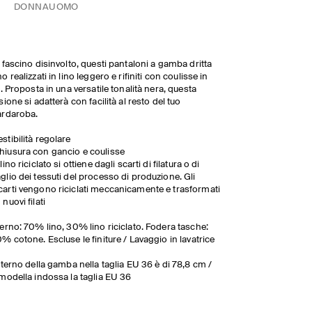
DONNA
UOMO
 fascino disinvolto, questi pantaloni a gamba dritta
o realizzati in lino leggero e rifiniti con coulisse in
a. Proposta in una versatile tonalità nera, questa
sione si adatterà con facilità al resto del tuo
ardaroba.
estibilità regolare
hiusura con gancio e coulisse
l lino riciclato si ottiene dagli scarti di filatura o di
aglio dei tessuti del processo di produzione. Gli
carti vengono riciclati meccanicamente e trasformati
n nuovi filati
erno: 70% lino, 30% lino riciclato. Fodera tasche:
% cotone. Escluse le finiture / Lavaggio in lavatrice
nterno della gamba nella taglia EU 36 è di 78,8 cm /
modella indossa la taglia EU 36