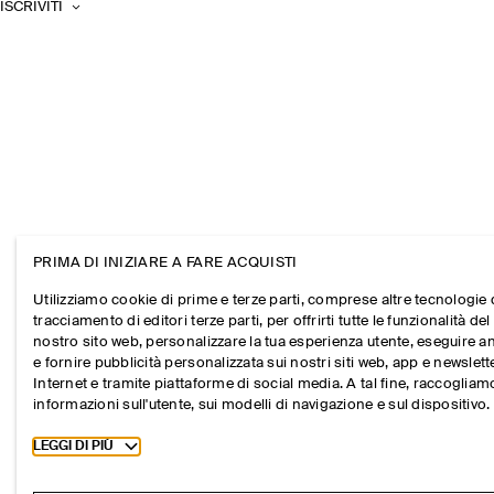
ISCRIVITI
PRIMA DI INIZIARE A FARE ACQUISTI
Utilizziamo cookie di prime e terze parti, comprese altre tecnologie 
tracciamento di editori terze parti, per offrirti tutte le funzionalità del
nostro sito web, personalizzare la tua esperienza utente, eseguire an
e fornire pubblicità personalizzata sui nostri siti web, app e newslett
Internet e tramite piattaforme di social media. A tal fine, raccogliam
informazioni sull'utente, sui modelli di navigazione e sul dispositivo.
Toggle more cookie information
LEGGI DI PIÙ