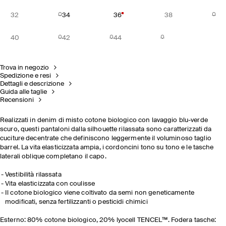
32
34
36
38
40
42
44
Trova in negozio
Spedizione e resi
Dettagli e descrizione
Guida alle taglie
Recensioni
Realizzati in denim di misto cotone biologico con lavaggio blu-verde
scuro, questi pantaloni dalla silhouette rilassata sono caratterizzati da
cuciture decentrate che definiscono leggermente il voluminoso taglio
barrel. La vita elasticizzata ampia, i cordoncini tono su tono e le tasche
laterali oblique completano il capo.
Vestibilità rilassata
Vita elasticizzata con coulisse
Il cotone biologico viene coltivato da semi non geneticamente
modificati, senza fertilizzanti o pesticidi chimici
Esterno: 80% cotone biologico, 20% lyocell TENCEL™. Fodera tasche: