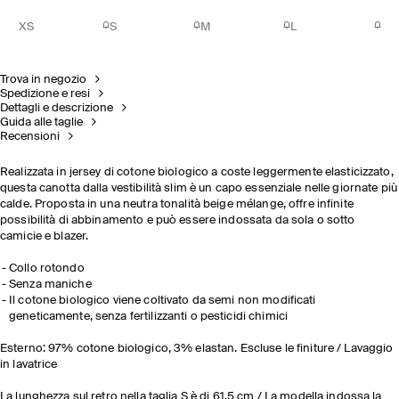
XS
S
M
L
Trova in negozio
Spedizione e resi
Dettagli e descrizione
Guida alle taglie
Recensioni
Realizzata in jersey di cotone biologico a coste leggermente elasticizzato,
questa canotta dalla vestibilità slim è un capo essenziale nelle giornate più
calde. Proposta in una neutra tonalità beige mélange, offre infinite
possibilità di abbinamento e può essere indossata da sola o sotto
camicie e blazer.
Collo rotondo
Senza maniche
Il cotone biologico viene coltivato da semi non modificati
geneticamente, senza fertilizzanti o pesticidi chimici
Esterno: 97% cotone biologico, 3% elastan. Escluse le finiture / Lavaggio
in lavatrice
La lunghezza sul retro nella taglia S è di 61,5 cm / La modella indossa la