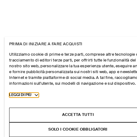
PRIMA DI INIZIARE A FARE ACQUISTI
Utilizziamo cookie di prime e terze parti, comprese altre tecnologie 
tracciamento di editori terze parti, per offrirti tutte le funzionalità del
nostro sito web, personalizzare la tua esperienza utente, eseguire an
e fornire pubblicità personalizzata sui nostri siti web, app e newslett
Internet e tramite piattaforme di social media. A tal fine, raccogliam
informazioni sull'utente, sui modelli di navigazione e sul dispositivo.
Toggle more cookie information
LEGGI DI PIÙ
ACCETTA TUTTI
SOLO I COOKIE OBBLIGATORI