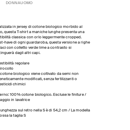
DONNA
UOMO
lizzata in jersey di cotone biologico morbido al
to, questa T-shirt a maniche lunghe presenta una
tibilità classica con orlo leggermente cropped.
t-have di ogni guardaroba, questa versione a righe
aci con colletto verde lime a contrasto si
tinguerà dagli altri capi.
estibilità regolare
irocollo
l cotone biologico viene coltivato da semi non
eneticamente modificati, senza fertilizzanti o
esticidi chimici
erno: 100% cotone biologico. Escluse le finiture /
aggio in lavatrice
lunghezza sul retro nella S è di 54,2 cm / La modella
ossa la taglia S