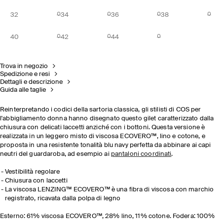
32
34
36
38
40
42
44
Trova in negozio
Spedizione e resi
Dettagli e descrizione
Guida alle taglie
Reinterpretando i codici della sartoria classica, gli stilisti di COS per
l'abbigliamento donna hanno disegnato questo gilet caratterizzato dalla
chiusura con delicati laccetti anziché con i bottoni. Questa versione è
realizzata in un leggero misto di
viscosa ECOVERO™, lino e cotone, e
proposta in una resistente tonalità blu navy perfetta da abbinare ai capi
neutri del guardaroba,
ad esempio ai
pantaloni coordinati
.
Vestibilità regolare
Chiusura con laccetti
La viscosa LENZING™ ECOVERO™ è una fibra di viscosa con marchio
registrato, ricavata dalla polpa di legno
Esterno: 61% viscosa ECOVERO™, 28% lino, 11% cotone. Fodera: 100%