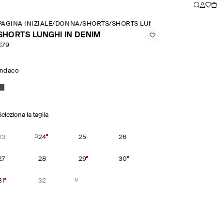
PAGINA INIZIALE
/
DONNA
/
SHORTS
/
SHORTS LUNGHI IN DENIM
SHORTS LUNGHI IN DENIM
€79
Indaco
Seleziona la taglia
23
24
25
26
27
28
29
30
31
32