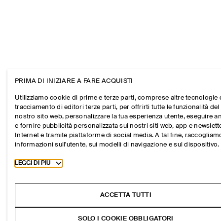
PRIMA DI INIZIARE A FARE ACQUISTI
Utilizziamo cookie di prime e terze parti, comprese altre tecnologie 
tracciamento di editori terze parti, per offrirti tutte le funzionalità del
nostro sito web, personalizzare la tua esperienza utente, eseguire an
e fornire pubblicità personalizzata sui nostri siti web, app e newslett
Internet e tramite piattaforme di social media. A tal fine, raccogliam
informazioni sull'utente, sui modelli di navigazione e sul dispositivo.
Toggle more cookie information
LEGGI DI PIÙ
ACCETTA TUTTI
SOLO I COOKIE OBBLIGATORI