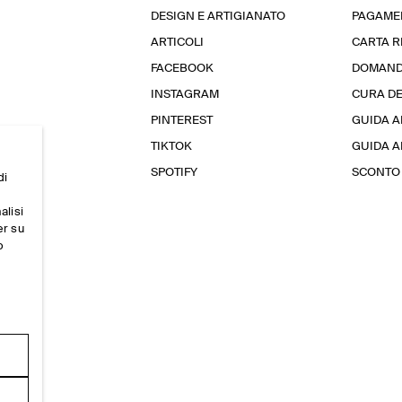
DESIGN E ARTIGIANATO
PAGAME
ARTICOLI
CARTA 
FACEBOOK
DOMAND
INSTAGRAM
CURA D
PINTEREST
GUIDA A
TIKTOK
GUIDA AL
SPOTIFY
SCONTO 
di
alisi
er su
o