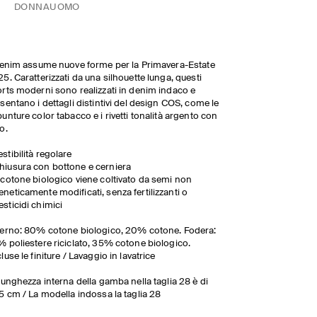
DONNA
UOMO
denim assume nuove forme per la Primavera-Estate
5. Caratterizzati da una silhouette lunga, questi
rts moderni sono realizzati in denim indaco e
sentano i dettagli distintivi del design COS, come le
unture color tabacco e i rivetti tonalità argento con
o.
estibilità regolare
hiusura con bottone e cerniera
l cotone biologico viene coltivato da semi non
eneticamente modificati, senza fertilizzanti o
esticidi chimici
erno: 80% cotone biologico, 20% cotone. Fodera:
 poliestere riciclato, 35% cotone biologico.
luse le finiture / Lavaggio in lavatrice
lunghezza interna della gamba nella taglia 28 è di
5 cm / La modella indossa la taglia 28