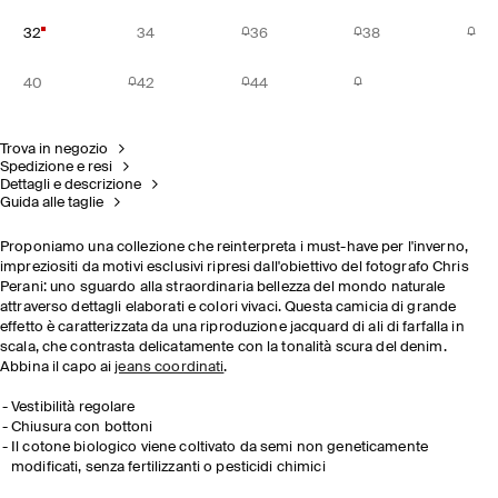
32
34
36
38
40
42
44
Trova in negozio
Spedizione e resi
Dettagli e descrizione
Guida alle taglie
Proponiamo una collezione che reinterpreta i must-have per l'inverno,
impreziositi da motivi esclusivi ripresi dall'obiettivo del fotografo Chris
Perani: uno sguardo alla straordinaria bellezza del mondo naturale
attraverso dettagli elaborati e colori vivaci. Questa camicia di grande
effetto è caratterizzata da una riproduzione jacquard di ali di farfalla in
scala, che contrasta delicatamente con la tonalità scura del denim.
Abbina il capo ai
jeans coordinati
.
Vestibilità regolare
Chiusura con bottoni
Il cotone biologico viene coltivato da semi non geneticamente
modificati, senza fertilizzanti o pesticidi chimici