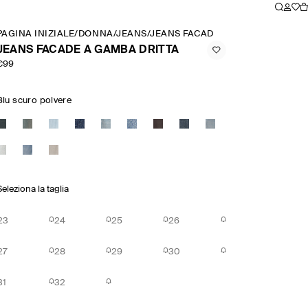
PAGINA INIZIALE
/
DONNA
/
JEANS
/
JEANS FACADE A GAMBA DRITTA
JEANS FACADE A GAMBA DRITTA
€99
Blu scuro polvere
Seleziona la taglia
23
24
25
26
27
28
29
30
31
32