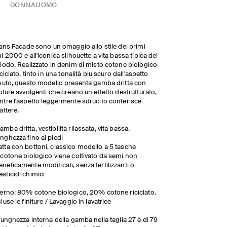
DONNA
UOMO
eans Facade sono un omaggio allo stile dei primi
i 2000 e all'iconica silhouette a vita bassa tipica del
iodo. Realizzato in denim di misto cotone biologico
iciclato, tinto in una tonalità blu scuro dall'aspetto
suto, questo modello presenta gamba dritta con
iture avvolgenti che creano un effetto destrutturato,
tre l'aspetto leggermente sdrucito conferisce
attere.
amba dritta, vestibilità rilassata, vita bassa,
unghezza fino ai piedi
atta con bottoni, classico modello a 5 tasche
l cotone biologico viene coltivato da semi non
eneticamente modificati, senza fertilizzanti o
esticidi chimici
erno: 80% cotone biologico, 20% cotone riciclato.
luse le finiture / Lavaggio in lavatrice
lunghezza interna della gamba nella taglia 27 è di 79