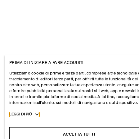
PRIMA DI INIZIARE A FARE ACQUISTI
Utilizziamo cookie di prime e terze parti, comprese altre tecnologie 
tracciamento di editori terze parti, per offrirti tutte le funzionalità del
nostro sito web, personalizzare la tua esperienza utente, eseguire an
e fornire pubblicità personalizzata sui nostri siti web, app e newslett
Internet e tramite piattaforme di social media. A tal fine, raccogliam
informazioni sull'utente, sui modelli di navigazione e sul dispositivo.
Toggle more cookie information
LEGGI DI PIÙ
ACCETTA TUTTI