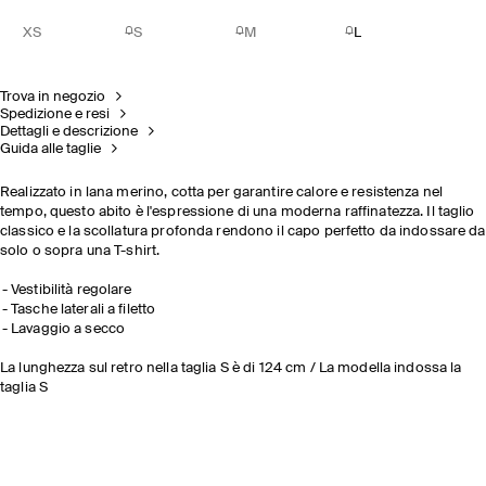
XS
S
M
L
Trova in negozio
Spedizione e resi
Dettagli e descrizione
Guida alle taglie
Realizzato in lana merino, cotta per garantire calore e resistenza nel
tempo, questo abito è l'espressione di una moderna raffinatezza. Il taglio
classico e la scollatura profonda rendono il capo perfetto da indossare da
solo o sopra una T-shirt.
Vestibilità regolare
Tasche laterali a filetto
Lavaggio a secco
La lunghezza sul retro nella taglia S è di 124 cm / La modella indossa la
taglia S