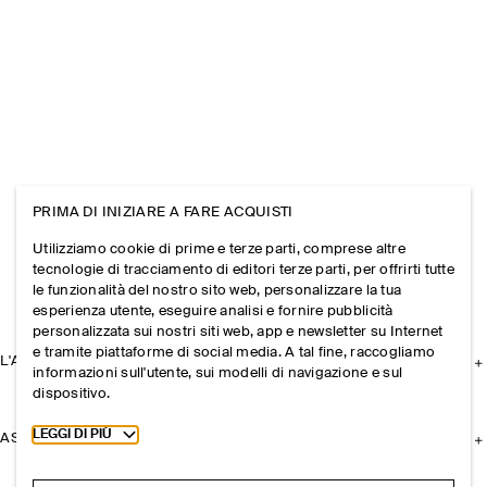
PRIMA DI INIZIARE A FARE ACQUISTI
Utilizziamo cookie di prime e terze parti, comprese altre
tecnologie di tracciamento di editori terze parti, per offrirti tutte
le funzionalità del nostro sito web, personalizzare la tua
esperienza utente, eseguire analisi e fornire pubblicità
personalizzata sui nostri siti web, app e newsletter su Internet
e tramite piattaforme di social media. A tal fine, raccogliamo
L'AZIENDA
informazioni sull'utente, sui modelli di navigazione e sul
dispositivo.
Toggle more cookie information
LEGGI DI PIÙ
ASSISTENZA