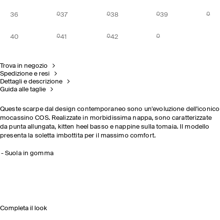
36
37
38
39
40
41
42
Trova in negozio
Spedizione e resi
Dettagli e descrizione
Guida alle taglie
Queste scarpe dal design contemporaneo sono un'evoluzione dell'iconico
mocassino COS. Realizzate in morbidissima nappa, sono caratterizzate
da punta allungata, kitten heel basso e nappine sulla tomaia. Il modello
presenta la soletta imbottita per il massimo comfort.
Suola in gomma
Completa il look