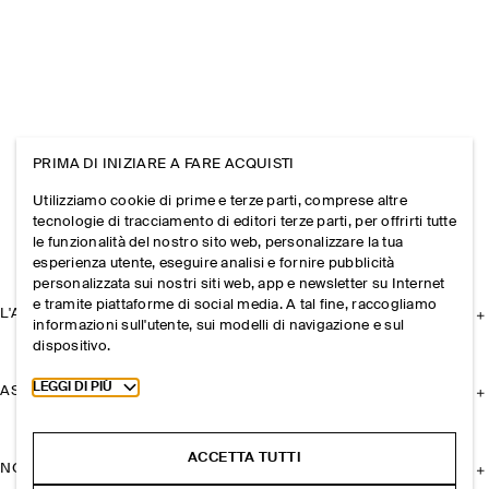
PRIMA DI INIZIARE A FARE ACQUISTI
Utilizziamo cookie di prime e terze parti, comprese altre
tecnologie di tracciamento di editori terze parti, per offrirti tutte
le funzionalità del nostro sito web, personalizzare la tua
esperienza utente, eseguire analisi e fornire pubblicità
personalizzata sui nostri siti web, app e newsletter su Internet
e tramite piattaforme di social media. A tal fine, raccogliamo
L'AZIENDA
informazioni sull'utente, sui modelli di navigazione e sul
dispositivo.
Toggle more cookie information
LEGGI DI PIÙ
ASSISTENZA
ACCETTA TUTTI
NOTE LEGALI