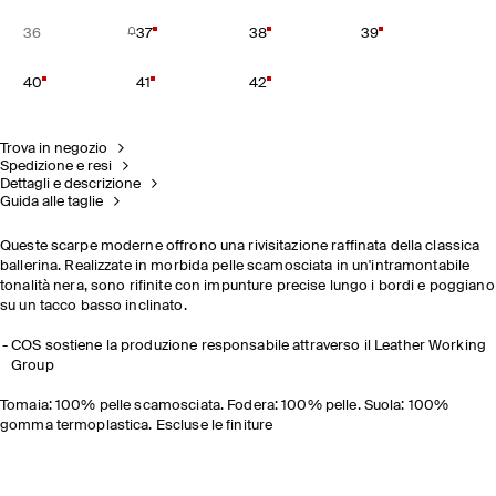
36
37
38
39
40
41
42
Trova in negozio
Spedizione e resi
Dettagli e descrizione
Guida alle taglie
Queste scarpe moderne offrono una rivisitazione raffinata della classica
ballerina. Realizzate in morbida pelle scamosciata in un'intramontabile
tonalità nera, sono rifinite con impunture precise lungo i bordi e poggiano
su un tacco basso inclinato.
COS sostiene la produzione responsabile attraverso il Leather Working
Group
Tomaia: 100% pelle scamosciata. Fodera: 100% pelle. Suola: 100%
gomma termoplastica. Escluse le finiture