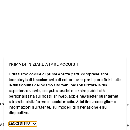
PRIMA DI INIZIARE A FARE ACQUISTI
Utilizziamo cookie di prime e terze parti, comprese altre
tecnologie di tracciamento di editori terze parti, per offrirti tutte
le funzionalità del nostro sito web, personalizzare la tua
esperienza utente, eseguire analisi e fornire pubblicità
personalizzata sui nostri siti web, app e newsletter su Internet
e tramite piattaforme di social media. A tal fine, raccogliamo
L'AZIENDA
informazioni sull'utente, sui modelli di navigazione e sul
dispositivo.
Toggle more cookie information
LEGGI DI PIÙ
ASSISTENZA