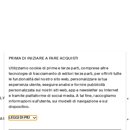
PRIMA DI INIZIARE A FARE ACQUISTI
Utilizziamo cookie di prime e terze parti, comprese altre
tecnologie di tracciamento di editori terze parti, per offrirti tutte
le funzionalità del nostro sito web, personalizzare la tua
esperienza utente, eseguire analisi e fornire pubblicità
personalizzata sui nostri siti web, app e newsletter su Internet
e tramite piattaforme di social media. A tal fine, raccogliamo
L'AZIENDA
informazioni sull'utente, sui modelli di navigazione e sul
dispositivo.
Toggle more cookie information
LEGGI DI PIÙ
ASSISTENZA