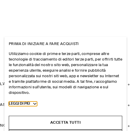
PRIMA DI INIZIARE A FARE ACQUISTI
Utilizziamo cookie di prime e terze parti, comprese altre
tecnologie di tracciamento di editori terze parti, per offrirti tutte
le funzionalità del nostro sito web, personalizzare la tua
esperienza utente, eseguire analisi e fornire pubblicità
personalizzata sui nostri siti web, app e newsletter su Internet
e tramite piattaforme di social media. A tal fine, raccogliamo
L'AZIENDA
informazioni sull'utente, sui modelli di navigazione e sul
dispositivo.
Toggle more cookie information
LEGGI DI PIÙ
ASSISTENZA
ACCETTA TUTTI
NOTE LEGALI