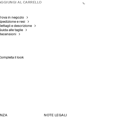
AGGIUNGI AL CARRELLO
Trova in negozio
Spedizione e resi
Dettagli e descrizione
Guida alle taglie
Recensioni
Completa il look
ENZA
NOTE LEGALI