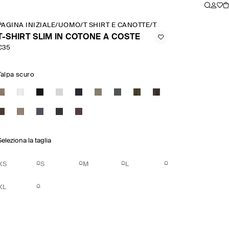
PAGINA INIZIALE
/
UOMO
/
T SHIRT E CANOTTE
/
T SHIRT SLIM IN COT
T-SHIRT SLIM IN COTONE A COSTE
€35
Talpa scuro
Seleziona la taglia
XS
S
M
L
XL