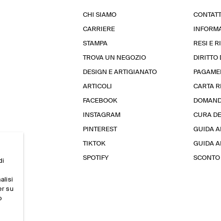
CHI SIAMO
CONTATT
CARRIERE
INFORMA
STAMPA
RESI E 
TROVA UN NEGOZIO
DIRITTO
DESIGN E ARTIGIANATO
PAGAME
ARTICOLI
CARTA 
FACEBOOK
DOMAND
INSTAGRAM
CURA D
PINTEREST
GUIDA A
TIKTOK
GUIDA AL
SPOTIFY
SCONTO 
di
alisi
er su
o