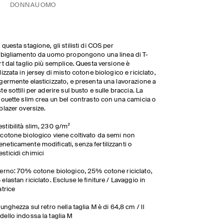
DONNA
UOMO
 questa stagione, gli stilisti di COS per
bbigliamento da uomo propongono una linea di T-
rt dal taglio più semplice. Questa versione è
lizzata in jersey di misto cotone biologico e riciclato,
germente elasticizzato, e presenta una lavorazione a
te sottili per aderire sul busto e sulle braccia. La
houette slim crea un bel contrasto con una camicia o
blazer oversize.
estibilità slim, 230 g/m²
l cotone biologico viene coltivato da semi non
eneticamente modificati, senza fertilizzanti o
esticidi chimici
erno: 70% cotone biologico, 25% cotone riciclato,
elastan riciclato. Escluse le finiture / Lavaggio in
atrice
lunghezza sul retro nella taglia M è di 64,8 cm / Il
ello indossa la taglia M