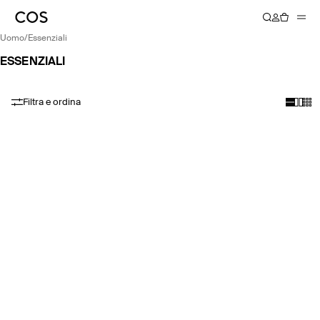
uomo
/
essenziali
ESSENZIALI
Filtra e ordina