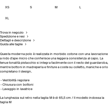
XS
S
M
L
XL
Trova in negozio
Spedizione e resi
Dettagli e descrizione
Guida alle taglie
Questa moderna polo è realizzata in morbido cotone con una lavorazione
a nido d'ape micro che conferisce una leggera consistenza al capo. La
tenue tonalità pistacchio si integra facilmente con il resto del guardaroba,
mentre bottoni in madreperla e finiture a coste su colletto, maniche e orlo
completano il design.
Vestibilità regolare
Chiusura con bottoni
Lavaggio in lavatrice
La lunghezza sul retro nella taglia M è di 65,5 cm / Il modello indossa la
taglia M