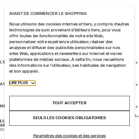
AVANT DE COMMENCER LE SHOPPING
Nous utilisons des cookies internes et tiers, y compris d'autres
technologies de suivi provenant d'éditeurs tiers, pour vous
offrir toutes les fonctionnalités de notre site Web,
personnaliser votre expérience utilisateur, réaliser des
analyses et diffuser des publicités personnalisées sur nos
sites Web, applications et newsletters sur Internet et via les
plateformes de médias sociaux. À cette fin, nous recueillons
L'ENTREPRISE
des informations sur l'utilisateur, ses habitudes de navigation
et son appareil.
Toggle more cookie information
LIRE PLUS
ASSISTANCE
TOUT ACCEPTER
MENTIONS LÉGALES
+
1
SEULS LES COOKIES OBLIGATOIRES
LUNETTES DE SOLEIL RECTANGULAIRES FINES
99 CHF
NOUVEAUTÉ
Paramètres des cookies et des services