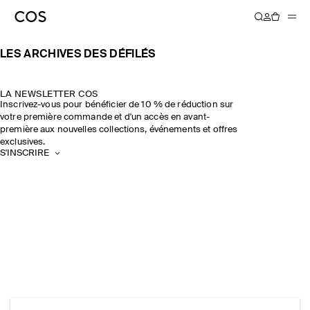
ENCORE PLUS À DÉCOUVRIR
ENCORE PLUS À DÉCOUVRIR
ENCORE PLUS À DÉCOUVRIR
ENCORE PLUS À DÉCOUVRIR
ENCORE PLUS À DÉCOUVRIR
ENCORE PLUS À DÉCOUVRIR
ENCORE PLUS À DÉCOUVRIR
ENCORE PLUS À DÉCOUVRIR
ENCORE PLUS À DÉCOUVRIR
LES ARCHIVES DES DÉFILÉS
LA NEWSLETTER COS
Inscrivez-vous pour bénéficier de 10 % de réduction sur
votre première commande et d'un accès en avant-
première aux nouvelles collections, événements et offres
exclusives.
S'INSCRIRE