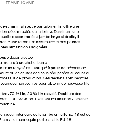
FEMME
HOMME
ide et minimaliste, ce pantalon en lin offre une
sion décontractée du tailoring. Dessinant une
houette décontractée à jambe large et droite, il
sente une fermeture dissimulée et des poches
ples aux finitions soignées.
oupe décontractée
ermeture à crochet et barre
otre lin recyclé est fabriqué à partir de déchets de
ilature ou de chutes de tissus récupérées au cours du
rocessus de production. Ces déchets sont recyclés
écaniquement et filés pour obtenir de nouveaux fils
ière : 70 % Lin, 30 % Lin recyclé. Doublure des
hes : 100 % Coton. Excluant les finitions / Lavable
 machine
longueur intérieure de la jambe en taille EU 48 est de
7 cm / Le mannequin porte la taille EU 48