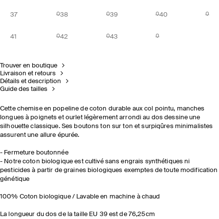
37
38
39
40
41
42
43
Trouver en boutique
Livraison et retours
Détails et description
Guide des tailles
Cette chemise en popeline de coton durable aux col pointu, manches
longues à poignets et ourlet légèrement arrondi au dos dessine une
silhouette classique. Ses boutons ton sur ton et surpiqûres minimalistes
assurent une allure épurée.
- Fermeture boutonnée
- Notre coton biologique est cultivé sans engrais synthétiques ni
pesticides à partir de graines biologiques exemptes de toute modification
génétique
100% Coton biologique / Lavable en machine à chaud
La longueur du dos de la taille EU 39 est de 76,25cm