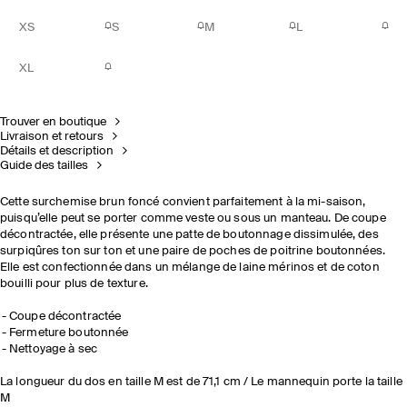
XS
S
M
L
XL
Trouver en boutique
Livraison et retours
Détails et description
Guide des tailles
Cette surchemise brun foncé convient parfaitement à la mi-saison,
puisqu’elle peut se porter comme veste ou sous un manteau. De coupe
décontractée, elle présente une patte de boutonnage dissimulée, des
surpiqûres ton sur ton et une paire de poches de poitrine boutonnées.
Elle est confectionnée dans un mélange de laine mérinos et de coton
bouilli pour plus de texture.
Coupe décontractée
Fermeture boutonnée
Nettoyage à sec
La longueur du dos en taille M est de 71,1 cm / Le mannequin porte la taille
M