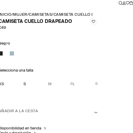
INICIO
/
MUJER
/
CAMISETAS
/
CAMISETA CUELLO DRAPEADO
CAMISETA CUELLO DRAPEADO
€49
Negro
Selecciona una talla
XS
S
M
L
AÑADIR A LA CESTA
Disponibilidad en tienda