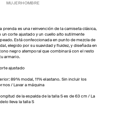
MUJER
HOMBRE
a prenda es una reinvención de la camiseta clásica,
 un corte ajustado y un cuello alto sutilmente
peado. Está confeccionada en punto de mezcla de
al, elegido por su suavidad y fluidez, y diseñada en
tono negro atemporal que combinará con el resto
tu armario.
orte ajustado
erior: 89% modal, 11% elastano. Sin incluir los
rnos / Lavar a máquina
longitud de la espalda de la talla S es de 63 cm / La
elo lleva la talla S