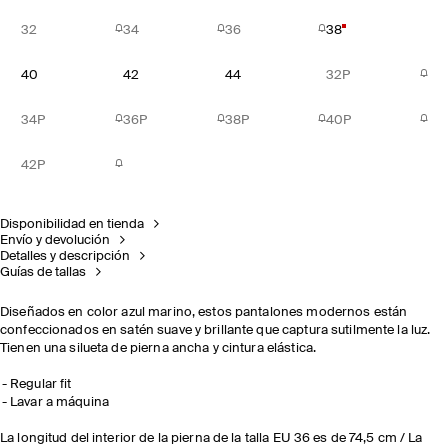
32
34
36
38
40
42
44
32P
34P
36P
38P
40P
42P
Disponibilidad en tienda
Envío y devolución
Detalles y descripción
Guías de tallas
Diseñados en color azul marino, estos pantalones modernos están
confeccionados en satén suave y brillante que captura sutilmente la luz.
Tienen una silueta de pierna ancha y cintura elástica.
Regular fit
Lavar a máquina
La longitud del interior de la pierna de la talla EU 36 es de 74,5 cm / La