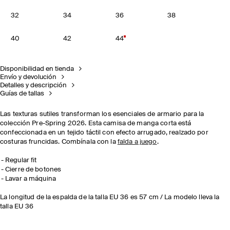
32
34
36
38
40
42
44
Disponibilidad en tienda
Envío y devolución
Detalles y descripción
Guías de tallas
Las texturas sutiles transforman los esenciales de armario para la
colección Pre-Spring 2026. Esta camisa de manga corta está
confeccionada en un tejido táctil con efecto arrugado, realzado por
costuras fruncidas. Combínala con la
falda a juego
.
Regular fit
Cierre de botones
Lavar a máquina
La longitud de la espalda de la talla EU 36 es 57 cm / La modelo lleva la
talla EU 36