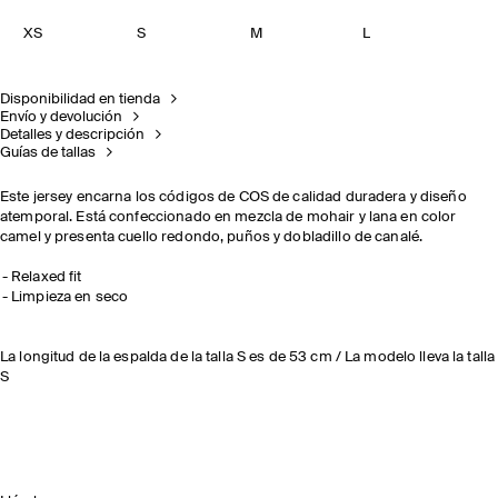
XS
S
M
L
Disponibilidad en tienda
Envío y devolución
Detalles y descripción
Guías de tallas
Este jersey encarna los códigos de COS de calidad duradera y diseño
atemporal. Está confeccionado en mezcla de mohair y lana en color
camel y presenta cuello redondo, puños y dobladillo de canalé.
Relaxed fit
Limpieza en seco
La longitud de la espalda de la talla S es de 53 cm / La modelo lleva la talla
S