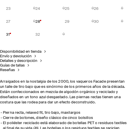
23
24
25
26
27
28
29
30
31
32
Disponibilidad en tienda
Envío y devolución
Detalles y descripción
Guías de tallas
Reseñas
Arraigados en la nostalgia de los 2000, los vaqueros Facade presentan
un talle de tiro bajo que es sinónimo de los primeros años de la década.
Están confeccionados en mezcla de algodón orgánico y reciclado y
diseñados en un tono azul desgastado. Las piernas rectas tienen una
costura que las rodea para dar un efecto deconstruido.
Pierna recta, relaxed fit, tiro bajo, maxilargos
Cierre de botones, diseño clásico de cinco bolsillos
El poliéster reciclado está elaborado de botellas PET o residuos textiles
al final de su vida útil. Las botellas o los residuos textiles se reciclan